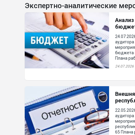
Экспертно-аналитические мер
Анализ
бюджет
24.07.20
аудитора 
мероприя
бюджета з
Плана раб
24.07.2026
Внешня
респуб
22.05.20
аудитора 
мероприя
республик
65 Плана 