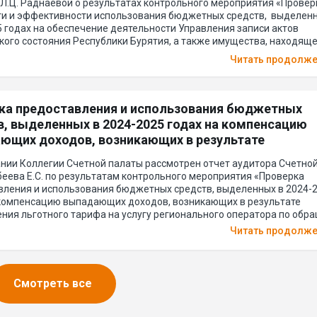
Л.Ц. Раднаевой о результатах контрольного мероприятия «Провер
ти и эффективности использования бюджетных средств, выделенн
 годах на обеспечение деятельности Управления записи актов
ого состояния Республики Бурятия, а также имущества, находяще
ом управлении», проведенного в соответствии с п. 11 годового пл
Читать продолж
етной палаты Республики Бурятия на 2026 год.
ка предоставления и использования бюджетных
в, выделенных в 2024-2025 годах на компенсацию
ющих доходов, возникающих в результате
вления льготного тарифа на услугу регионального
ании Коллегии Счетной палаты рассмотрен отчет аудитора Счетно
ора по обращению с твердыми коммунальными
еева Е.С. по результатам контрольного мероприятия «Проверка
ми
вления и использования бюджетных средств, выделенных в 2024-
 компенсацию выпадающих доходов, возникающих в результате
ения льготного тарифа на услугу регионального оператора по обр
ми коммунальными отходами».
Читать продолж
Смотреть все