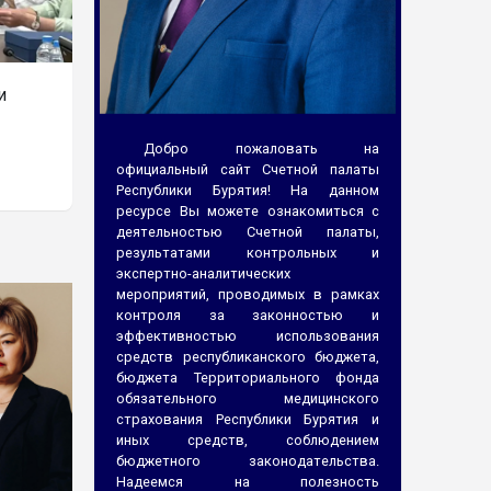
Аудитор Счетной палаты Республики Бурятия 
и
собрании членов Союза муниципальных контр
года в Красноярске
Добро пожаловать на
Подробнее
официальный сайт Счетной палаты
Республики Бурятия! На данном
ресурсе Вы можете ознакомиться с
деятельностью Счетной палаты,
результатами контрольных и
экспертно-аналитических
мероприятий, проводимых в рамках
контроля за законностью и
эффективностью использования
средств республиканского бюджета,
бюджета Территориального фонда
обязательного медицинского
страхования Республики Бурятия и
иных средств, соблюдением
бюджетного законодательства.
Надеемся на полезность