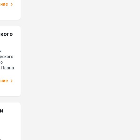
ение
ского
я
еского
го
1 Плана
ение
 и