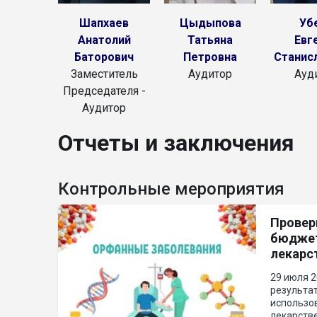
Шапхаев
Цыдыпова
Уб
Анатолий
Татьяна
Евг
Баторович
Петровна
Станис
Заместитель
Аудитор
Ауд
Председателя -
Аудитор
Отчеты и заключения
Контрольные мероприятия
Провер
бюджет
лекарс
медици
29 июля 2
продук
результа
заболе
использо
лекарств