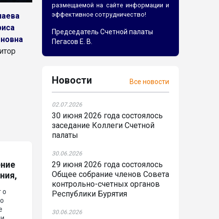
размещаемой на сайте информации и
эффективное сотрудничество!
наева
риса
Председатель Счетной палаты
новна
Пегасов Е. В.
итор
Новости
Все новости
02.07.2026
30 июня 2026 года состоялось
заседание Коллеги Счетной
палаты
30.06.2026
ение
29 июня 2026 года состоялось
Общее собрание членов Совета
ния,
контрольно-счетных органов
 о
Республики Бурятия
и
го
е
30.06.2026
ми