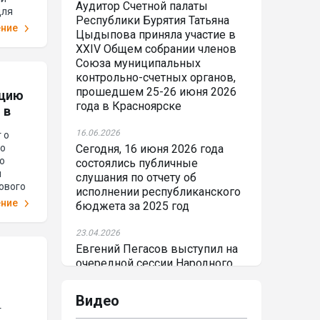
Аудитор Счетной палаты
для
Республики Бурятия Татьяна
том 14
ение
Цыдыпова приняла участие в
денного
XXIV Общем собрании членов
Союза муниципальных
контрольно-счетных органов,
прошедшем 25-26 июня 2026
ацию
года в Красноярске
 в
16.06.2026
 о
го
Сегодня, 16 июня 2026 года
ю
состоялись публичные
м
слушания по отчету об
дового
исполнении республиканского
ение
бюджета за 2025 год
23.04.2026
Евгений Пегасов выступил на
очередной сессии Народного
Хурала Республики Бурятия с
отчетом о работе Счетной
Видео
палаты РБ за 2025 год
т