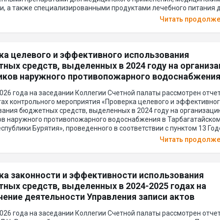
и, а также специализированными продуктами лечебного питания 
 орфанными заболеваниями», проведенного в соответствии с пунк
Читать продолж
плана работы Счетной палаты РБ на 2026 год. В результате прове
ного мероприятия установлено следующее.
ка целевого и эффективного использования
ных средств, выделенных в 2024 году на организ
иков наружного противопожарного водоснабжения
атайском районе Республики Бурятия
026 года на заседании Коллегии Счетной палаты рассмотрен отчет
тах контрольного мероприятия «Проверка целевого и эффективно
вания бюджетных средств, выделенных в 2024 году на организаци
ов наружного противопожарного водоснабжения в Тарбагатайско
спублики Бурятия», проведенного в соответствии с пунктом 13 Го
оты Счетной палаты РБ на 2026 год. В результате проведенного
Читать продолж
ного мероприятия установлено следующее.
ка законности и эффективности использования
ных средств, выделенных в 2024-2025 годах на
чение деятельности Управления записи актов
нского состояния Республики Бурятия, а также
026 года на заседании Коллегии Счетной палаты рассмотрен отче
тва, находящегося в оперативном управлении