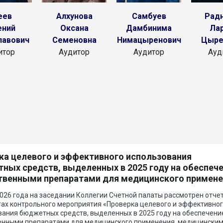
еев
Алхунова
Самбуев
Рад
ений
Оксана
Дамбинима
Ла
лавович
Семеновна
Нимацыренович
Цыре
итор
Аудитор
Аудитор
Ауд
ка целевого и эффективного использования
ных средств, выделенных в 2025 году на обеспеч
твенными препаратами для медицинского примене
нскими изделиями, а также специализированными
026 года на заседании Коллегии Счетной палаты рассмотрен отчет
тами лечебного питания для больных с орфанным
тах контрольного мероприятия «Проверка целевого и эффективно
ваниями
вания бюджетных средств, выделенных в 2025 году на обеспечени
енными препаратами для медицинского применения, медицински