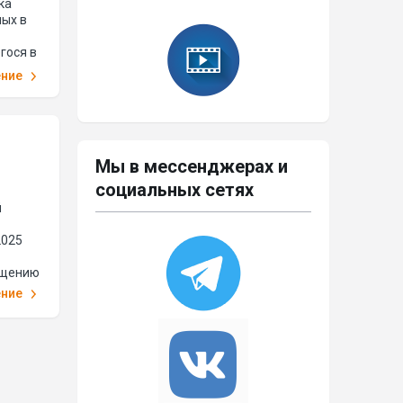
ка
ых в
гося в
ана
ение
Мы в мессенджерах и
социальных сетях
й
2025
ащению
ение