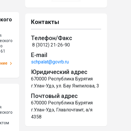
ского
Контакты
я
Телефон/Факс
еского
8 (3012) 21-26-90
го
 61
E-mail
schpalat@govrb.ru
ение
Юридический адрес
670000 Республика Бурятия
г.Улан-Удэ, ул. Бау Ямпилова, 3
Почтовый адрес
670000 Республика Бурятия
я
г.Улан-Удэ, Главпочтамт, а/я
еского
4358
нктом