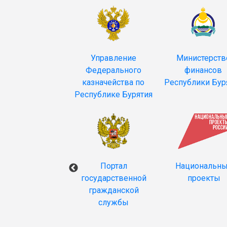
Управление
Министерств
Федерального
финансов
казначейства по
Республики Бур
Республике Бурятия
ортал Счетной
Портал
Национальн
палаты РФ и
государственной
проекты
контрольно-
гражданской
етных органов
службы
РФ