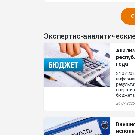
коммунал
С
Экспертно-аналитически
Анализ
респуб
года
24.07.20
информац
результа
оператив
бюджета 
соответс
24.07.2026
2026 год.
Внешня
исполн