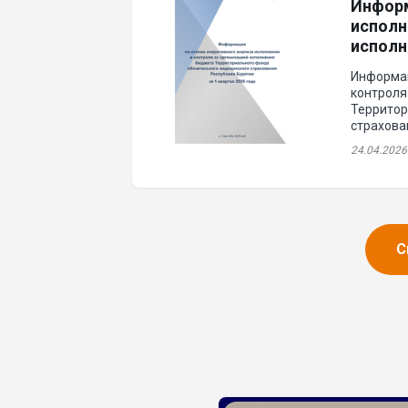
Информ
исполн
исполн
обязат
Информац
Респуб
контроля
Территор
страхова
24.04.2026
С